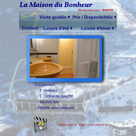
La Maison du Bonheur
Dernière mise à jour : 05/08/2026
Visite guidée
 ▾
Prix / Disponibilités
 ▾
Contact
Loisirs d'été
 ▾
Loisirs d'hiver
 ▾
- Equipement
- 2 vasques
- 1 cabine de douche
- Séchoir fixe
- Meuble sous vasques
- Cliquez sur le "Clap" pour obtenir la
vidéo