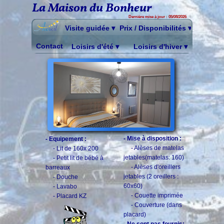
La Maison du Bonheur
Dernière mise à jour : 05/08/2026
Visite guidée
 ▾
Prix / Disponibilités
 ▾
Contact
Loisirs d'été
 ▾
Loisirs d'hiver
 ▾
- Mise à disposition :
- Equipement :
- Alèses de matelas
- Lit de 160x 200
jetables(matelas: 160)
- Petit lit de bébé à
- Alèses d'oreillers
barreaux
jetables (2 oreillers :
- Douche
60x60)
- Lavabo
- Couette imprimée
- Placard KZ
- Couverture (dans
placard)
- Ne sont pas fournis: