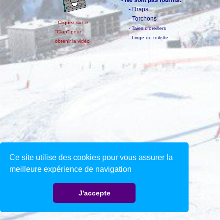
- Draps
- Torchons
- Cliquez sur le
- Taies d'oreillers
"Clap" pour
- Linge de toilette
obtenir la vidéo
Ce site utilise des cookies pour vous assurer la
meilleure expérience de navigation
J'accepte